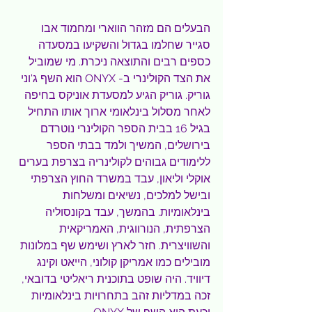
הבעלים הם מזהר הווארי ומחמוד אבו 
סגייר שחלמו בגדול והשקיעו במסעדה 
כספים רבים והתוצאה ניכרת. מי שמוביל 
את הצד הקולינרי ב- ONYX הוא השף ג'וני 
גוריק. גוריק הגיע למסעדת אוניקס בחיפה 
לאחר מסלול בינלאומי ארוך אותו התחיל 
בגיל 16 בבית הספר הקולינרי נוטרדם 
בירושלים, המשיך ולמד בבתי הספר 
ללימודים גבוהים לקולינריה בצרפת בערים 
אוקלי וליאון, עבד במשרד החוץ הצרפתי 
ובישל למלכים, נשיאים ומשלחות 
בינלאומיות. בהמשך, עבד בקונסוליה 
הצרפתית, הנורווגית, האמריקאית 
והשוויצרית. חזר לארץ ושימש שף במלונות 
מובילים כמו אמריקן קולוני, הייאט וקינג 
דיוויד. היה שופט בתוכנית ריאליטי בדובאי, 
זכה במדליות זהב בתחרויות בינלאומיות 