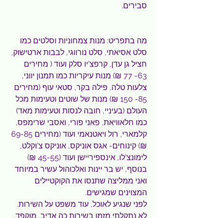
סבירים.
מה בתפריט: מנות צמחוניות וסלטים כמו 
סלט אסיאתי, סלט נורווגי, לבבות ארטישוק, 
חציל גן עדן, קרפצ'יו סלק ועוד ( מחירים 
63- 77 ₪) מנות עיקריות כמו תמנון יווני, 
צלעות טלה, פילה בקר, סטאי עוף (מחירים 
85- 150 ₪) מנות של שוטים וטעימות מכל 
העולם (בעיניי, חובה לנסות וטעימות מאד) 
כמו חלאוויאת, פאני פורי, ואסבי שרימפס, 
קלמארי, רול ויאטנאמי ועוד (מחירים 69-85 
₪) קינוחים- אגס אוניקס, אוניקס צ'וקלט, 
לימונצ'לו, אינספיריישן ועוד (45-55 ₪) 
בנוסף, יש בר יינות ואלכוהול עשיר במיוחד 
ואני ממליצה שתנסו את הקוקטיילים 
המצוינים שמגישים.
לפני שנגיע לאוכל, עוד משפט על השירות. 
לא נתקלתי מזמן בשירות כה אדיב, מוקפד, 