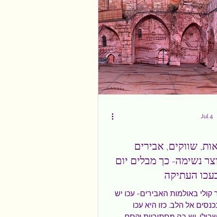
יות, מסעדות טובות, סדנאות
יאולוגיה, חופי ים, עגלות קפה
נה מיוחדים. האזור כולל שפע של
ם כמו זכרון יעקב, עין
Jul 4
ות, שווקים, אבירים
צר נשימה- כך מבלים יום
עכו העתיקה
ר קולי באולמות האבירים- עכו יש
נסים אל הלב. כזו היא עכו
ילי. יש בה מסתוריות וקסם.