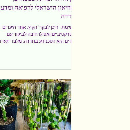
המוזיאון הישראלי לרפואה ומדע
בחדרה
ברשימת ' היכן לבקר' הקיץ, אחד היעדים
האטרקטיביים ואפילו חובה לביקור עם
הילדים הוא הטכנודע בחדרה. מלבד תערו
הקבע שלו הכוללות מגוון חדרים מרתקים 
שעשועי מדע שונים ובנוסף לביקור מוזיאון
הרפואה על שלל חדריו ותצוגותיו [תערוכת
הלב, הריאות, המוח, תערוכת גנטיקה
וחיידקים], הכינו בטכנודע תערוכות המיועד
לילדים קטנים בגילאי 3-7- תערוכת גוליב
והטכנוזאור. ולילדים בוגרים יותר את
הטכנושף, בה השתתפנו. בתערוכת גוליבר
יוצאים למסע אינטראקטיבי בעקבות גוליבר
מתאימים בין גדלים וצורות, בונ