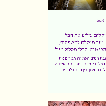
Jul 16
ל לים: גילינו את חבל
- יעד מושלם למשפחות,
הבי טבע. קבלו מסלול טיול
טרקציות, תרבות
קבת המים העתיקה מכירים את
כרמלים ? מרחב מרהיב המשתרע
לים התיכון, בין חדרה לחיפה,
 היסטוריה, תרבות, קולינריה
לכל גיל. יצאנו לטיול משפחתי
ר את אזור כרמלים לעומק, וכבר
אשונות הבנו שלשם כך נזדקק
 מאשר רק יומיים. יש כל כך
אות ולעשות- מוזיאונים, טיולי