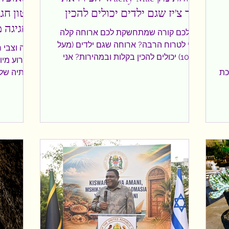
אנד צ'יז שגם ילדים יכולים להכין
בחגיגה מרגשת במוזיאון 'אנו'
גם לכם קורה שמתחשקת לכם ארוחה קלה
ובלי לטרוח הרבה? ארוחה שגם ילדים (מעל
שרה וצבי ר
גיל 10) יכולים להכין בקלות ובמהירות? אני
רוצה שתכירו את Wacky Mac ארוחת מק
כת
שנותיה של
אנד צ'יז בגרסה מפתיעה: 4 סוגי מיני פסטה
עם
החדש "קיטון
ברוטב גבינה קרמי ועשיר שמגיעה הישר
ששילב היסט
מארצות הברית. על מה מדובר? Wacky
והפך למסע
Mac מציע גרסה מהנה לאחת המנות
האהובים וה
האהובות בעולם. תוך זמן קצר מתקבלת
ות
האורחים הי
ארוחה טעימה, שמתאימה לילדים, לצעירים
ר
תקשורת ופו
ולכל המשפחה. בגרסה של Wacky Mac 4
שהכירו את 
סוגי מיני פסטה – פוזילי, קונכיות, גלגלים
אביגדור ליב
וצינורות, מה שיוצר גיוון במרקם, חוויה כיפית
.
יזהר כהן וע
ועניי
שהפך להרב
לחגוג במוזי