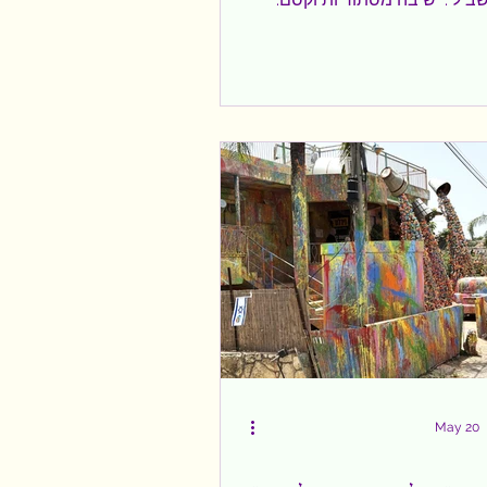
לנו מכל פינה. חומות האבן
אולמות הצלבנים, הסמטאות
נים מימי העות'מניים, שובים את
קרא את ספרו המרתק של עלא
חליל "להתראות עכו" על עכו של 1799
 העות'מניים, יהלך בין החומות,
בסמטאות וישמע את הדי העבר.
ממלוכים, צלבנים, עות'מניים,
ן סמטאותיה התהלכו בני כל
ות. הפעם, הגעתי לעכו לאולמות
ה
May 20