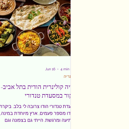
למבקרים לא רק צמחים, אלא גם תחושה 
בית. יש משהו מרגיע בכניסה אל מושב יגל.
בתוך דקות מאזור המרכז, הנוף משתנה,
הקצב יורד, והרעש העירוני
Jun 16
4 min read
קולינריה
חוויה קולינרית הודית בתל אביב-
ביקור במסעדת טנדורי
מסעדת טנדורי הודו צרובה לי בלב. ביקרתי
בהודו מספר פעמים, ארץ מיוחדת במינה,
מפתיעה ומרגשת. הייתי גם בצפונה וגם
בדרומה וחלק מהמסע הוא, כמובן, גם