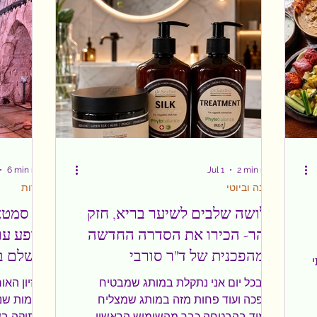
של
ומסקרנת. אבל רק כשהשתתפתי באירוע
טבע, אטרקצ
לציון יום הסווהלית הבינלאומי, שערכה
אמנים, ארכ
שגרירות טנזניה בישראל, הרגשתי לראשונה
ומקומות לי
שאני באמת מצליחה קצת להתקרב ולהבין
אתרים מוכרי
את
6 min read
Jul 1
2 min read
אופנה וביוטי
תיירות
שלושה שלבים לשיער בריא, חזק
בין סמטא
וזוהר- הכירו את הסדרה החדשה
ומופע עו
והמהפכנית של ד"ר סורבי
מושלם ב
בטכנולוגיית DCE-7
לא בכל יום אני נתקלת במותג שמבטיח
החזיון האו
מהפכה ועוד פחות מזה במותג שמצליח
מקומות שנכ
לעמוד בהבטחה כבר מהשימוש הראשון.
העתיקה בשב