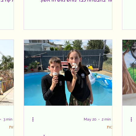
כששמעתי על סדרת הטיפוח החדשה של
העבר קורא 
.
ד"ר סורבי, המבוססת על טכנולוגיה ייחודית
העתיקות, 
ועל שיטת טיפול בשלושה שלבים, הייתי
הצרות והמב
סקרנית אבל גם סקפטית. אחרי תקופה של
הלב. מי ש
שיער יבש, עייף וחסר ברק, החלטתי לתת לה
ה
הזדמנות. התוצאה? הרבה מעבר למה
הנשלטת ע"י
ל
שציפיתי. ניסיתי לא מעט מוצרים שהבטיחו
בשווקים ו
שיקום, לחות וברק ואתן יודעות איך זה?
בעכו שלטו 
הבטחות לחוד ותוצאות לחוד. סדרת הטיפוח
אנגלים ובי
של DR SORBIE מותג שפותח מתוך העולם
הדת
המקצועי של מעצבי ה
האבירים ל
3 min read
May 20
2 min read
צרכנות
תיירות