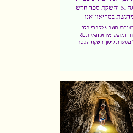
קיטון חגגה 81 והשקת ספר חדש
וזנברג השבוע לקחתי חלק
באירוע מיוחד ומרגש, אירוע חגיגות 81
 מסעדת קיטון והשקת הספר
 – אוכל, תרבות ועיר". אירוע
וריה, קולינריה, תרבות ואנשים,
 נוסטלגי אל אחד המוסדות
וותיקים של תל אביב. בין
ו אנשי תרבות, קולינריה,
ליטיקה, לצד לקוחות ותיקים
קיטון עשרות שנים. ביניהם:
רמן, ארקדי דוכין, אסף זמיר,
וד, כולם הגיעו לחלוק כבוד למקום
ה יותר ממסעדה. הבחירה
או