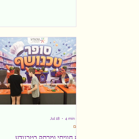
ברז היה אחד מאותם פריטים שבוחרים
כמעט "על הדרך". הוא היה צריך להתאים
לכיור, להיראות יפה ולעבוד. אבל בשנים
האחרונות, עם העלייה במודעות לעיצוב,
לאיכות החיים ולמוצרים שמחזיקים לאורך
זמן, גם הבחירה בברז הפכה למושכלת יות
כיום הצרכנים מחפשים לא רק מראה, אלא
גם טכנולוגיה, עמידות, נוחות שימוש וחיסכו
במים. כך מגיע ברז של חברת סניטק. עם כ
מה שצריך להרכבה קלה ומוצלחת הסיב
Jul 18
4 min read
ילדים
קיץ חוויתי ומרתק בטכנודע,