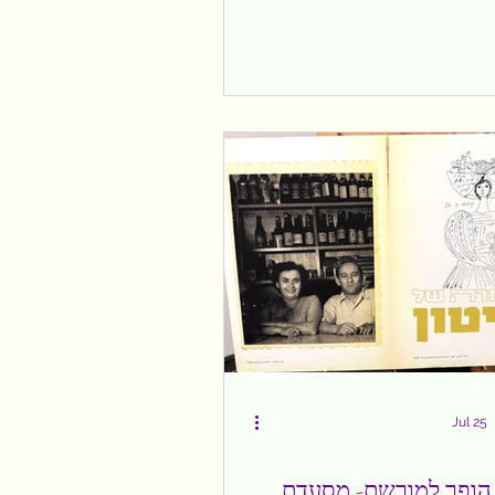
ילויי הקיץ השגרתיים, אלא בילוי
ו כל המשפחה נשאבת אל תוך
ו אל הגן הבוטני בירושלים
 הצהריים. החום היה הרבה יותר
עימה ליוותה אותנו בין העצים,
ייתה שונה לחלוטין מהמולת
ו פארקי השעשועים. כבר מהרגע
שנו שנכנסנו לעולם אחר.
ל הגן הפכו למסלול הרפתקאות
ם הפתעות שונות. דמות
Jul 25
הופך למורשת- מסעדת