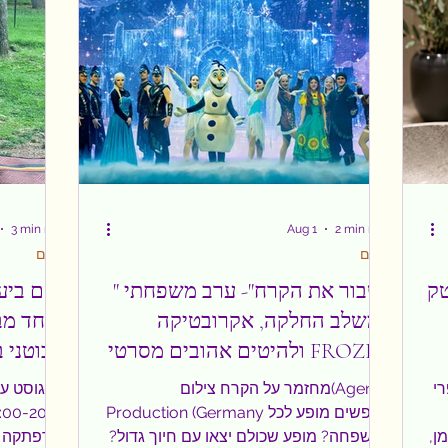
3 min read
Aug 1
2 min read
ילדים
ילדים
טק
" לשבור את הקרח"- ערב משפחתי
המשלב החלקה, אקרובטיקה
באחד מבי
ולהיטים אהובים מסרטי FROZEN
הבוטני בירושלים.
בר לא
מחזמר על הקרח צילום(Agenda
Production (Germany מחפשים מופע לכל
ן,
המשפחה? מופע שכולם יצאו עם חיוך גדול?
להרפתקה מי