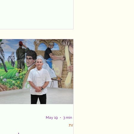
הקולינריה הייחודית. לאוכל ההודי יש
להתרגל, הוא עשיר בתבלינים, חריף ומיוחד
מי שפתוח לטעמים חדשים וסקרן יתאהב
במהרה. אני התאהבתי. לכן, שמחתי להגיע
למסעדת טנדורי הידועה, שנפתחה בשנת
1983 על ידי השפית רינה פושקרנה והביא
אלינו את חווית האוכל ההודי. המסעדה בת
אביב ממוקמת מול קו הים והטיילת. אני
הגעתי לקראת שקיעה והנוף שנשקף
מהמסעדה היה מל
May 19
3 min read
תיירות