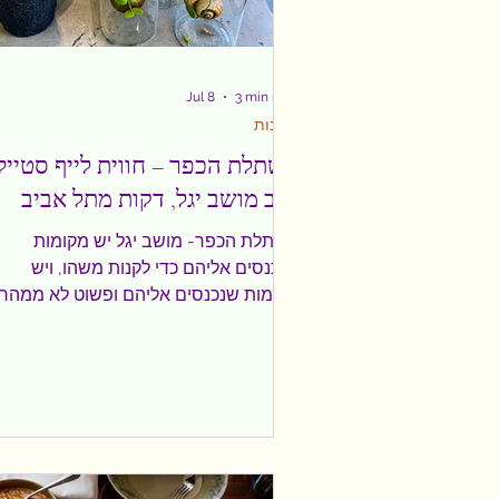
Jul 8
3 min read
צרכנות
משתלת הכפר – חווית לייף סטייל
בלב מושב יגל, דקות מתל אביב
משתלת הכפר- מושב יגל יש מקומות
שנכנסים אליהם כדי לקנות משהו, ויש
מקומות שנכנסים אליהם ופשוט לא ממהר
לצאת. כך בדיוק הרגשתי כשביקרתי
במשתלת הכפר במושב יגל. הגעתי מתוך
מחשבה שאפגוש משתלה יפה, אבל מצאת
הרבה יותר מזה – מרחב של השראה, עיצו
אמנות והמון אהבה לטבע. כבר מהצעדים
הראשונים היה ברור שמדובר במקום שנב
מתוך חזון אמיתי, כזה שמבקש להעניק