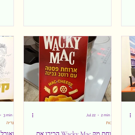
כזה בדיוק היה הערב שלנו בMusical on Ice
עוד אחד מב
– "לשבור את הקרח". הגעתי עם הילדים
משפחתי שב
מתוך מחשבה שנראה מופע המבוסס על
הקסם. הגענ
אחד הסרטים האהובים עליהם, אבל כבר
בשעות אחר
מהרגע הראשון הבנתי שמדובר בהרבה יותר
נסבל ורוח נ
ר.
מזה - זו הייתה חוויה צבעונית, מוזיקלית
והאווירה ה
ומרגשת שהצליחה לרתק גם את המבוגרים
הקניונים א
ן
שבקהל. ברגע שהאורות כבו והמוזיקה
הראשון הרג
ל
המוכרת של Frozen החלה להתנגן, אפשר
השבילים ש
היה לראות את ההתרגשות בעיניים של
של ממש, ע
הילדים. הם זיהו את השירים,
מסתורית
3 min read
Jul 22
2 min read
צרכנות
קולינריה
הכירו את Wacky Mac ארוחת מק
כשאוכל 