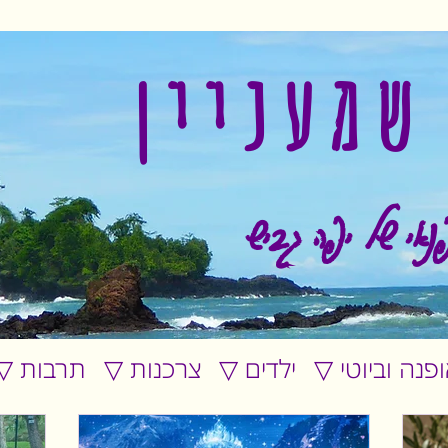
שמעניין
נאי של יפה גביש
אופנה וביוטי
▽ ילדים
▽ צרכנות
▽ תרבות