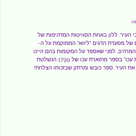
כו
י העיר, ללון באחת הסוויטות המדהימות של 
ם של מסעדת הדגים "ליווא" הממוקמת על ה-
הים המרהיב. לפני שאספר על המקומות בהם היינו 
אני ממליצה לקרוא את ספרו של עלא חליל "להתראות עכו" בספר מתוארת עכו של 1799 הנשלטת 
ש את העיר. ספר כובש ומרתק שבזכותו הצלחתי 