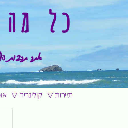
כל מה 
אתר תרבות הפ
▽ תיירות
▽ קולינריה
▽ א