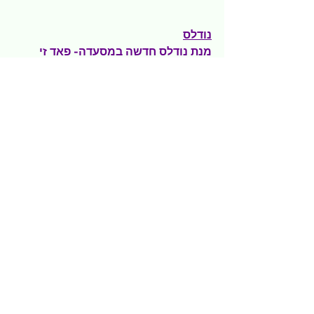
נודלס
מנת נודלס חדשה במסעדה- פאד זי 
מאי. 
מנה מפתיעה בטעמיה. יש בה אטריות 
אודון סגולות מוקפצות ברוטב פאד תאי, עם 
רצועות עוף, בצל, סלק, סלרי וגזר . בעיטור 
כוסברה, בצל ירוק, בוטנים ורצועות סלק. 
מנה תאילנדית מצוינת, עם מרקמים 
וטעמים מפתיעים. אהבתי את השילוב של 
האטריות והסלק ואת הפיקנטיות. קלאסי אך 
גם עדכני ויצירתי. (65 ₪)