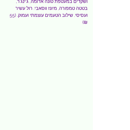
ושקדים במעטפת טונה אדומה, ג'ינג'ר, 
בטטה טמפורה, מיונז ווסאבי. רול עשיר 
ועסיסי. שילוב הטעמים עוצמתי ועמוק. (55 
₪)