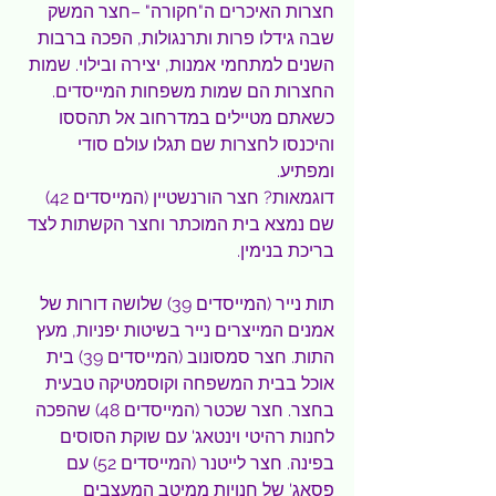
חצרות האיכרים ה"חקורה" –חצר המשק 
שבה גידלו פרות ותרנגולות, הפכה ברבות 
השנים למתחמי אמנות, יצירה ובילוי. שמות 
החצרות הם שמות משפחות המייסדים. 
כשאתם מטיילים במדרחוב אל תהססו 
והיכנסו לחצרות שם תגלו עולם סודי 
ומפתיע.
דוגמאות? חצר הורנשטיין (המייסדים 42) 
שם נמצא בית המוכתר וחצר הקשתות לצד 
בריכת בנימין. 
תות נייר (המייסדים 39) שלושה דורות של 
אמנים המייצרים נייר בשיטות יפניות, מעץ 
התות. חצר סמסונוב (המייסדים 39) בית 
אוכל בבית המשפחה וקוסמטיקה טבעית 
בחצר. חצר שכטר (המייסדים 48) שהפכה 
לחנות רהיטי וינטאג' עם שוקת הסוסים 
בפינה. חצר לייטנר (המייסדים 52) עם 
פסאג' של חנויות ממיטב המעצבים 