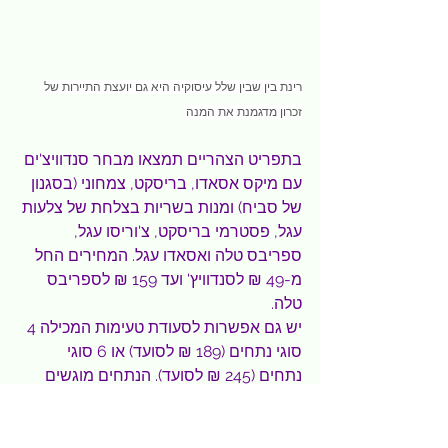
רינת בין שבין שלל עיסוקיה היא גם יועצת התיירות של 
זכרון מדגמנת את המנה
בתפריט הצהריים תמצאו מבחר סנדוויצ'ים 
עם מיקס אסאדו, בריסקט, צמחוני (בסגנון 
של סביח) ומנות בשריות בצלחת של צלעות 
עגל, פסטרמי בריסקט, צ'וריסו עגל, 
ספריבס טלה ואסאדו עגל. המחירים החל 
מ-49 ₪ לסנדוויץ' ועד 159 ₪ לספריבס 
טלה.
יש גם אפשרות לסעודת טעימות המכילה 4 
סוגי נתחים (189 ₪ לסועד) או 6 סוגי 
נתחים (245 ₪ לסועד). הנתחים מוגשים 
פרוסים והמגש מכיל- נתחי בריסקט, 
צלעות עגל, נתחי תרנגולת, צ'וריסו, 
ספריבס טלה, אסאדו על העצם.