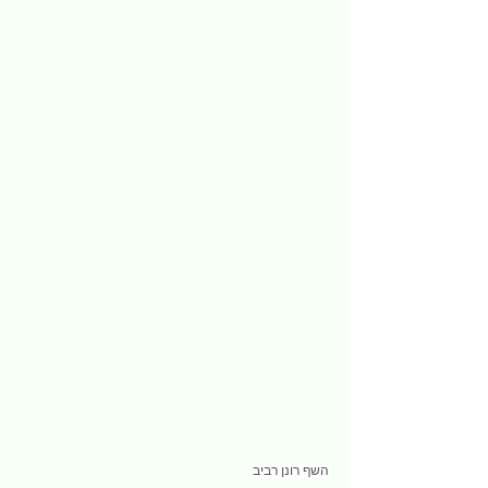
השף רונן רביב