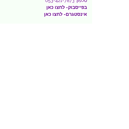
טלפון: 053-421-7873
בפייסבוק- 
לחצו כאן
אינסטגרם
- לחצו כאן
משק בולדס עגלת קפה וסנדוויץ' 
מעשנה- גן שומרון
משק בולדס
איך מנציחים בדרך מקורית ואוהבת בן 
משפחה שנרצח ב7/10 בידי חמאס, 