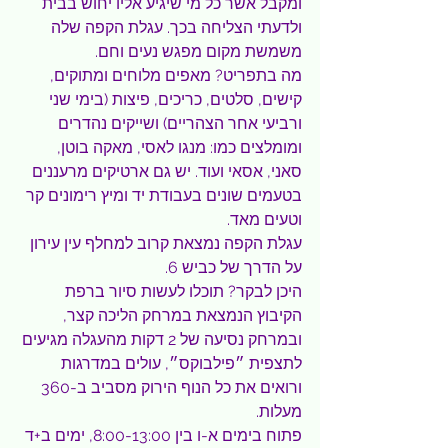
ומקבל אשר כל מי שיגיע אליו יחוש בבית 
ולדעתי הצליחה בכך. עגלת הקפה שלה 
משמשת מקום מפגש נעים וחם.
מה בתפריט? מאפים מלוחים ומתוקים, 
קישים, סלטים, כריכים, פיצות (בימי שני 
ורביעי אחר הצהריים) ושייקים נהדרים 
ומומלצים כמו: מנגו לאסי, מאקה בוטן, 
סאני, אסאי ועוד. יש גם ארטיקים מרעננים 
בטעמים שונים בעבודת יד ומיץ רימונים קר 
וטעים מאד.
עגלת הקפה נמצאת קרוב למחלף עין עירון 
על הדרך של כביש 6.
היכן לבקר? תוכלו לעשות סיור ברפת 
הקיבוץ הנמצאת במרחק הליכה קצר, 
ובמרחק נסיעה של 2 דקות מהעגלה מגיעים 
לתצפית ״פילבוקס״, עולים במדרגות 
ורואים את כל הנוף הירוק מסביב ב-360 
מעלות.
פתוח בימים א-ו בין 8:00-13:00, ימים ב+ד 