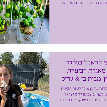
 הכפר במושב יגל. הגעתי מתוך
בל מצאתי הרבה יותר מזה –
ות והמון אהבה לטבע. כבר
דובר במקום שנבנה מתוך חזון
בקרים לא רק צמחים, אלא גם
כניסה אל מושב יגל. בתוך דקות
הקצב יורד, והרעש העירוני
 קראנץ' בגלידה
מאגדת רביעיית
' מבית בן & ג'ריס
אל
דות של בן & ג'ריס, זה הקינוח
ו לשמוע שבן & ג'ריס ישראל
ות הביתיות ומשיקה את מאגדת
הרנו לטעום. מדובר על גביע וופל