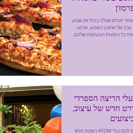
רמז'ן
מיר מנחם אצלנו בבית אין שבוע
ת ערב של אמצע השבוע. אנחנו
 את כל הפיצות הטעימות שלהם.
העבה של דומינו'ס" וכמובן
וורירית מבפנים, פריכה מבחוץ
רמז'ן, שזה בעיניי החלק הכי
ויה מבצק טרי בהרכב ייחודי,
שפותח במיוחד עבורה. היא בגודל של 13 אינץ' ויש בה שילוב מצוין
רי ורך לבין הקצו
י הריצה הספרדי ATOM נחת
רט חדש של עיצוב,
השקת מותג ATOM של חברת א.א. אורטופדיה מתאים לכם נעלי