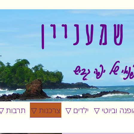
שמעניין
נאי של יפה גביש
אופנה וביוטי
▽ ילדים
▽ צרכנות
▽ תרבות