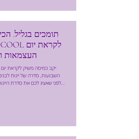
ישירות מהמקפיא, ומוכנים תוך 
מתחשק וופל בלגי
תומכים בגליל. הכי
העצמאות וח
השבועות, סדרה של יינות לבנים 
היקב הנמצא בלב פארק תעשיות דלת
יינות איכותיים עם ניחוח של אד
מתוך אהבה לחיים וליין, מציע חוו
מתאפיינים באיכות גבוהה ובהשק
גידול טבעיות. החודשים האחרונים
זאת לאור התקופה