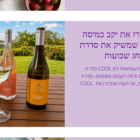
דקות: רק לחמם ולהגיש. לעלמה
 עם גלידה חוות
רו את יקב כמיסה
שמשיק את סדרת COOL לקראת יום
ג שבועות
סדרת COOL יקב כמיסה משיק לקראת יום העצמאות וחג
ורוזה רעננים ומאוזנים. סדרת
COOL. לפני שאציג לכם את סדרת היינות, אני רוצה שתכירו את
ון, בגליל העליון. היקב מייצר
מה, מסורת וטבע. היקב, שהוקם
יית טעמים ייחודית ויינות היקב
עה במרכיבים מקומיים ושיטות
 הצריכו חוסן, עמידות ותקווה,
 המאתגרת בה המ