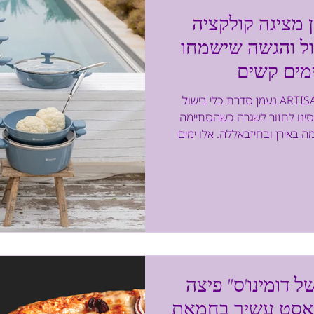
 מציגה קולקציה
ל והגשה שישמחו
ימים קשים
נעמן סדרת כלי בישול ARTISAN צילום טל זליקוביץ השבועות
יסינו לחזור לשגרה כשהסתיימה
באירן ובחיזבאללה. אלו ימים
מורכבים, שגרת החיים השתנתה וכל המשפחה נמצאת יחד 24/7
 להיות עסוקה ומה שמסיח את
 העובדה שאני מבשלת וממציאה
טבח, זו הדרך שלי לייצר יציבות,
משפחה. לכן, שמחתי מאד שגם
מן ממשיכה במסורת ומצ
 דומינו'ס" פיצה
ראסט עשיר בחמאת