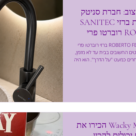
וב: חברת סניטק
SANITEC מביאה לישראל את ברזי
ROBER
ברזי רוברטו פרי ROBERTO FERRI כבר לא רק עניין של עיצוב:
ים החשובים בבית עד לא מזמן,
רים כמעט "על הדרך". הוא היה
 ולעבוד. אבל בשנים האחרונות,
כות החיים ולמוצרים שמחזיקים
ה למושכלת יותר. כיום הצרכנים
ולוגיה, עמידות, נוחות שימוש
 חברת סניטק. עם כל מה שצריך
מוצלחת הסיב
הכירו את Wacky Mac ארוחת מק אנד
 יכולים להכין