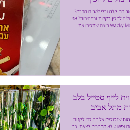
וחה קלה ובלי לטרוח הרבה?
שגם ילדים (מעל גיל 10) יכולים להכין בקלות ובמהירות? אני
רוצה שתכירו את Wacky Mac ארוחת מק אנד צ'יז בגרסה
טה ברוטב גבינה קרמי ועשיר שמגיעה
צות הברית. על מה מדובר? Wacky Mac מציע גרסה
עולם. תוך זמן קצר מתקבלת
 לצעירים ולכל המשפחה. בגרסה
של Wacky Mac 4 סוגי מיני פסטה – פוזילי, קונכיות, גלגלים
במרקם, חוויה כיפית ועניי
ת לייף סטייל בלב
ות מתל אביב
ות שנכנסים אליהם כדי לקנות
הם ופשוט לא ממהרים לצאת. כך