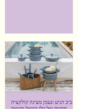
המלחמה המתמשכת, האזעקות היומיומיות,
הריצה לממ"ד, כל אלה מחדדים עוד יותר את
מקומו של ביתנו כמקום בו אנו מרגישים הכי
בטוח, הכי מוגן, מנחם ומרגיע. בורדינון הבינו
עד כמה הבית הוא עוגן של יציבות. מרחב
שבו ניתן לעצור לרגע, לנשום עמוק ולהחזיר
לעצמנו את תחושת הנינוחות ומתוך תפיסה
זו יצרו את קולקציית אביב- קיץ 2026.
קולקציה שנוצרה מתוך
האביב הגיע ונעמן מציגה קולקציה
חדשה של כלי בישול והגשה