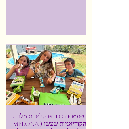
בספרד ופורטוגל? כל הפרטים כאן בכתבה.
השבוע השתתפתי בהשקה של חברת א.א
אורטופדיה אשר הביאה לישראל את מותג
נעלי הריצה והאאוטדור הספרדי ATOM
והציגה לנו שני דגמים חדשים פורצי דרך
המיועדים לריצת כביש ולריצת שטח, אשר
מציבים סטנדרט חדש של ביצועים, נוחות
ועיצוב לשוק הישראלי. מגוון נעלי ATOM איתי
יצחקי, בעלי א.א. א
טעמתם כבר את גלידות מלונה (
MELONA ) הקוריאניות שעשו