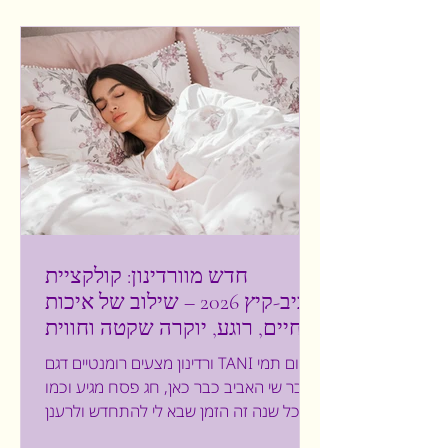
במרכיבים מקומיים ושיטות גידול טבעיות.
החודשים האחרונים הצריכו חוסן, עמידות
ותקווה, זאת לאור התקופה המאתגרת בה
המ
חדש מוורדינון: קולקציית
אביב-קיץ 2026 – שילוב של איכות
חיים, רוגע, יוקרה שקטה וחווית
wellness איכותית
ורדינון מצעים רומנטיים דגם TANI צילום תמי
בר שי האביב כבר כאן, חג פסח מגיע וכמו
בכל שנה זה הזמן שבא לי להתחדש ולרענן
את הבית. אלא, שהשנה אינה ככל שנה.