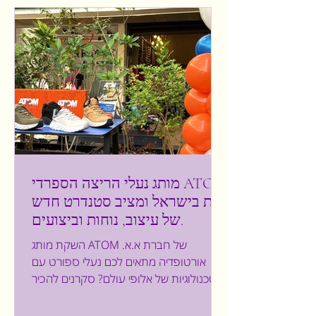
שפותח במיוחד עבורה. היא בגודל של 13
אינץ' ויש בה שילוב מצוין של מרכז שהוא
אוורירי ורך לבין הקצו
מותג נעלי הריצה הספרדי ATOM
נחת בישראל ומציב סטנדרט חדש
של עיצוב, נוחות וביצועים.
השקת מותג ATOM של חברת א.א.
אורטופדיה מתאים לכם נעלי ספורט עם
טכנולוגיות של אלופי עולם? סקרנים להכיר
את מותג הספורט הספרדי ATOM? הנחשב
לאחד המותגים החדשניים והמובילים ביותר