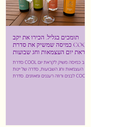
תומכים בגליל. הכירו את יקב
כמיסה שמשיק את סדרת COOL
לקראת יום העצמאות וחג שבועות
סדרת COOL יקב כמיסה משיק לקראת יום
העצמאות וחג השבועות, סדרה של יינות
לבנים ורוזה רעננים ומאוזנים. סדרת COOL.
לפני שאציג לכם את סדרת היינות, אני רוצה
שתכירו את היקב הנמצא בלב פארק
תעשיות דלתון, בגליל העליון. היקב מייצר
יינות איכותיים עם ניחוח של אדמה, מסורת
וטבע. היקב, שהוקם מתוך אהבה לחיים וליין,
מציע חוויית טעמים ייחודית ויינות היקב
מתאפיינים באיכות גבוהה ובהשקעה