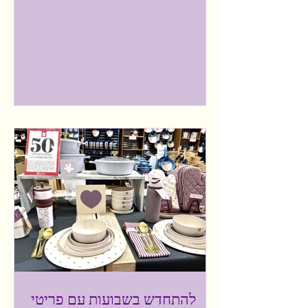
ואהובה אצלנו בבית. בן הזוג אוהב במיוחד
את הפרצל שומשום שלהם. קל מאד להכין,
מחממים בתנור או בטוסטר אובן בין 5 עד 8
דקות ויש לנו מאפה חם, טעים ואיכותי. כך,
ששמחתי שבחג שבועות, אנחנו יכולים
להפוך את שולחן החג לחגיגה טעימה, עם
סדרת מאפים ביתיים בעבודת יד, מלאים
בטעמים של מאפייה וקונדיטוריה ביתית,
ישירות מהמקפיא, ומוכנים תוך דקות: רק
לחמם ולהגיש. לעלמה מתחשק וופל בלגי עם
גלידה חוות
להתחדש בשבועות עם פריטי