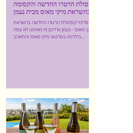
קפסולת הרטרו החדשה והקסומה
בהשראת מיקי מאוס מבית נעמן
וורדינון
פריטי קפסולת הרטרו החדשה בהשראת
מיקי מאוס - נעמן וורדינון מי מאיתנו לא צפה
בילדותו בסרטוני מיקי מאוס והתאהב
בדמויות של מיני ומיקי? דמויות שמלוות אותנו
גם כיום. הקסם שברא דיסני נותר איתנו
לתמיד. אני מוצאת את עצמי גם היום נמשכת
למוצרים בהשראת הדמויות של מיקי מאוס.
לכן, שמחתי כאשר נעמן וורדינון, מותגי הלייף
סטייל המובילים מבית אקסטרה ריטייל, יצאו
בשיתוף פעולה עם המותג הבינלאומי האהוב
DISNEY ומשיקים את THE MICKEY
MOUSE RETRO COLLECTION - קפסולת
קיץ חדשה בהשראת מיקי ומיני מאוס, ה