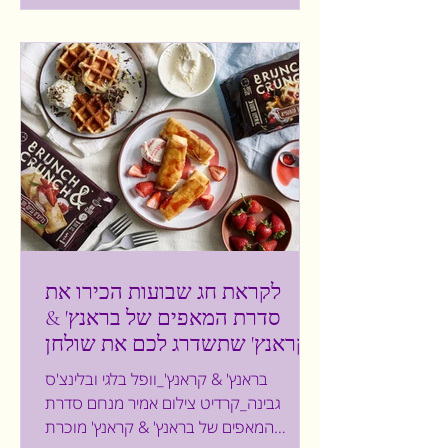
איכותיות וגדולות במיוחד המצופות פאדג',
עטופים בגביע וופל פריך. וזה טעים בדיוק
כפי שזה נשמע. נהנינו מכל ביס מתוק ועשיר.
בן אנד ג'ריס ישראל
לקראת חג שבועות הכירו את
סדרת המאפים של בראנץ' &
קראנץ' שתשדרג לכם את שולחן
החג עם מאפים איכותיים וקלים
בראנץ' & קראנץ'_וופל בלגי ובלינצ'ס
להכנה, רק לחמם ולהגיש
גבינה_קרדיט צילום אמיר מנחם סדרת
המאפים של בראנץ' & קראנץ' מוכרת