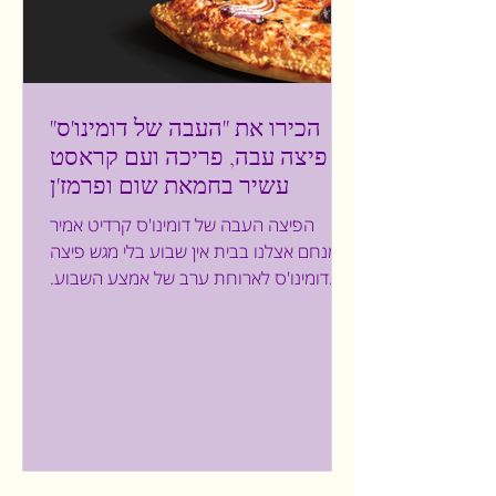
הכירו את "העבה של דומינו'ס"
פיצה עבה, פריכה ועם קראסט
עשיר בחמאת שום ופרמז'ן
הפיצה העבה של דומינו'ס קרדיט אמיר
מנחם אצלנו בבית אין שבוע בלי מגש פיצה
דומינו'ס לארוחת ערב של אמצע השבוע.
אנחנו מכירים היטב את התפריט וניסינו את
כל הפיצות הטעימות שלהם. לכן, שמחנו
לשמוע על השקת "העבה של דומינו'ס"
וכמובן שטעמנו. מדובר על פיצה עבה
ואוורירית מבפנים, פריכה מבחוץ ועם
קראסט עשיר בחמאת שום ופרמז'ן, שזה
בעיניי החלק הכי טעים וכייפי. הפיצה
החדשה עשויה מבצק טרי בהרכב ייחודי,