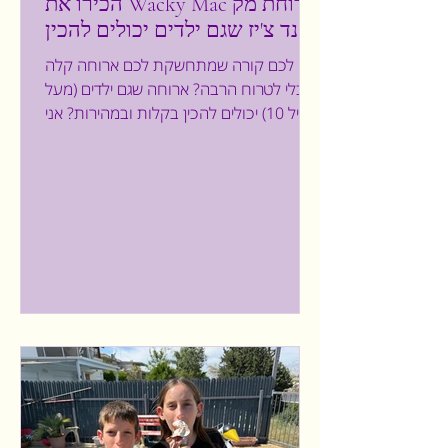
הכירו את Wacky Mac ארוחת מק
אנד צ'יז שגם ילדים יכולים להכין
גם לכם קורה שמתחשקת לכם ארוחה קלה
ובלי לטרוח הרבה? ארוחה שגם ילדים (מעל
גיל 10) יכולים להכין בקלות ובמהירות? אני
רוצה שתכירו את Wacky Mac ארוחת מק
אנד צ'יז בגרסה מפתיעה: 4 סוגי מיני פסטה
ברוטב גבינה קרמי ועשיר שמגיעה הישר
מארצות הברית. על מה מדובר? Wacky
Mac מציע גרסה מהנה לאחת המנות
האהובות בעולם. תוך זמן קצר מתקבלת
ארוחה טעימה, שמתאימה לילדים, לצעירים
ולכל המשפחה. בגרסה של Wacky Mac 4
סוגי מיני פסטה – פוזילי, קונכיות, גלגלים
וצינורות, מה שיוצר גיוון במרקם, חוויה כיפית
ועניי