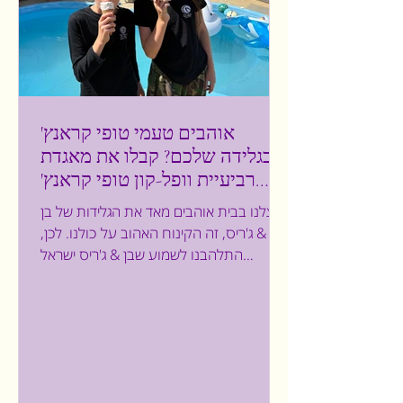
אוהבים טעמי טופי קראנץ'
בגלידה שלכם? קבלו את מאגדת
רביעיית וופל-קון טופי קראנץ'
מבית בן & ג'ריס ישראל
אצלנו בבית אוהבים מאד את הגלידות של בן
& ג'ריס, זה הקינוח האהוב על כולנו. לכן,
התלהבנו לשמוע שבן & ג'ריס ישראל
ממשיכה להרחיב את מגוון המאגדות הביתיות
ומשיקה את מאגדת רביעיית וופל-קון טופי
קראנץ' ומיהרנו לטעום. מדובר על גביע וופל
פריך עם גלידת טופי קראנץ'. במאגדת יש
רביעיית גביעי וופל אישיים של גלידת שמנת
משובחת בטעם וניל, עשירה בחתיכות טופי