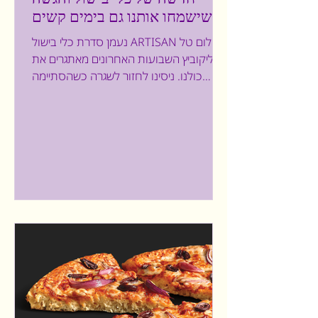
שישמחו אותנו גם בימים קשים
נעמן סדרת כלי בישול ARTISAN צילום טל
זליקוביץ השבועות האחרונים מאתגרים את
כולנו. ניסינו לחזור לשגרה כשהסתיימה
המלחמה בעזה וכעת שוב מלחמה באירן
ובחיזבאללה. אלו ימים מורכבים, שגרת החיים
השתנתה וכל המשפחה נמצאת יחד 24/7
וגם זה לא פשוט. אני משתדלת להיות עסוקה
ומה שמסיח את דעתי ומשמח את כל בני
הבית זו העובדה שאני מבשלת וממציאה
מאכלים חדשים. אין יום שאני לא במטבח, זו
הדרך שלי לייצר יציבות, חום וחיבור
שמחזקים את כל המשפחה. לכן, שמחתי
מאד שגם השנה, כמו בכל שנה, נעמן
ממשיכה במסורת ומצ