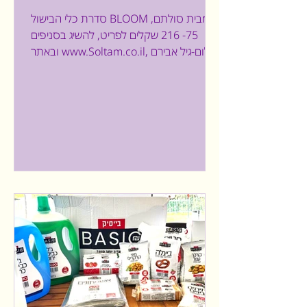
למטבח לפרוח
סדרת כלי הבישול BLOOM מבית סולתם,
75- 216 שקלים לפריט, להשיג בסניפים
ובאתר www.Soltam.co.il, צילום-גיל אבירם
כלי המטבח של "סולתם" מלווים...