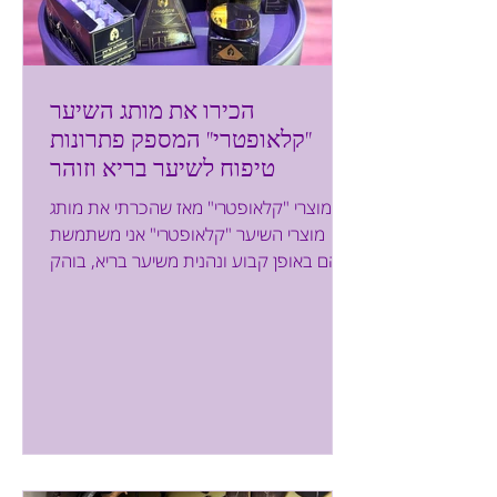
הכירו את מותג השיער
"קלאופטרי" המספק פתרונות
טיפוח לשיער בריא וזוהר
מוצרי "קלאופטרי" מאז שהכרתי את מותג
מוצרי השיער "קלאופטרי" אני משתמשת
בהם באופן קבוע ונהנית משיער בריא, בוהק
ויפה. המותג מציע פתרונות יוקרתיים לשיער
שעבר טיפולים כמו החלקות, צביעה או
עיצוב, לצד התאמה ומתן מענה אישי לכל
סוגי השיער – מתולתל, גלי או חלק. מדוע
לבחור במוצרי "קלאופטרי" שמפו ומסיכה של
קליאופטרי השוק היום רווי מוצרים לטיפוח
השיער וכולנו מכירות את מוצרי החברות
הגדולות. מדוע שנבחר לרכוש את מוצרי