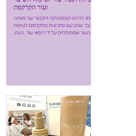
ועור הקרקפת
מותג הדרמו-קוסמטיקה דוקטור עור מזוהה
כבר שנים עם פתרונות מתקדמים לטיפוח
העור שמפותחים על ידי רופאי עור. כעת,
מרחיב המותג את פעילותו בשוק הדרמו-
קוסמטיקה ומשיק את סדרת DERMO HAIR
לטיפוח השיער ועור הקרקפת. הסדרה
החדשה מיועדת לטיפול בקשקשים ושיער
דליל וחלש. ומה שעושה את סדרת DERMO
HAIR למיוחדת בעיניי, זו העובדה שהיא לא
מתמקדת רק בשיער, אלא גם בעור
הקרקפת, שהוא בעיניי חלק בלתי נפרד
מהטיפול. במהלך השנים ניסיתי לא מעט
מוצרים לשיער וקרקפת, חיפשתי פתרונות
לקשקשים, ולתחושת הקרקפת המג