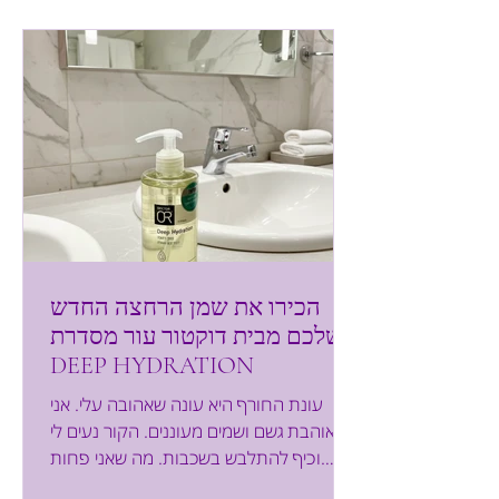
אמיתי מבפנים ולא רק לייצר אפקט חיצוני
זמני. העבודה הקלינית רבת השנים, יחד עם
הבנה עמוקה של ביולוגיה תאית ורגנרציה,
הובילו לפ
הכירו את שמן הרחצה החדש
שלכם מבית דוקטור עור מסדרת
DEEP HYDRATION
עונת החורף היא עונה שאהובה עלי. אני
אוהבת גשם ושמים מעוננים. הקור נעים לי
וכיף להתלבש בשכבות. מה שאני פחות
אוהבת זה שהעונה הזו היא גם עונת היובש