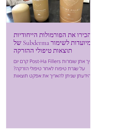
הכירו את הפורמולות הייחודיות
של Subderma המיועדות לשימור
תוצאות טיפולי ההזרקה
קרם יום Post-Ha Fillers איך אתן שומרות
על שגרת טיפוח לאחר טיפולי הזרקה?
הידעתן שניתן להאריך את אפקט תוצאות
טיפולי הבוטוקס ושימור נפח החומצה
ההיאלורונית? מותג Subderma , מותג
דרמו- קוסמטי חדשני, פיתח במיוחד
פורמולות מתקדמות וייחודיות, כדי לספק
מענה משלים לעור לאחר הזרקות. השבוע
הגעתי למרפאת המומחים מדיקל פלייס
הנמצאת בחוצות המפרץ, כדי לעבור טיפול
אסתטי מידיה האמונות של ד"ר אלהם.