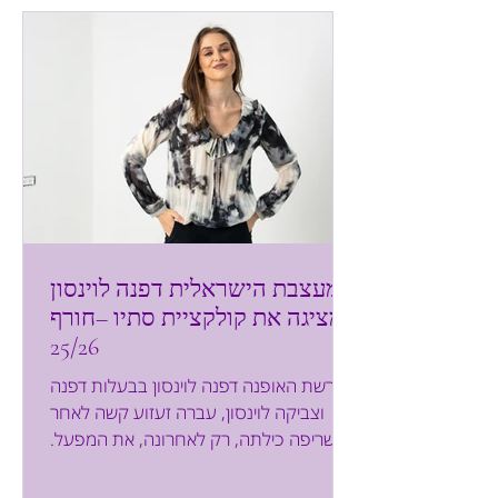
בטיפול מבצעים פציעה מבוקרת של העור,
זאת על מנת להחדיר לעור חומצה
היאלורונית, חומצה סליצילית, פפט
המעצבת הישראלית דפנה לוינסון
מציגה את קולקציית סתיו –חורף
25/26
רשת האופנה דפנה לוינסון בבעלות דפנה
וצביקה לוינסון, עברה זעזוע קשה לאחר
ששריפה כילתה, רק לאחרונה, את המפעל.
אך, למרות הקושי, הצליחה הרשת
להתאושש ולהציג לקהל הלקוחות את