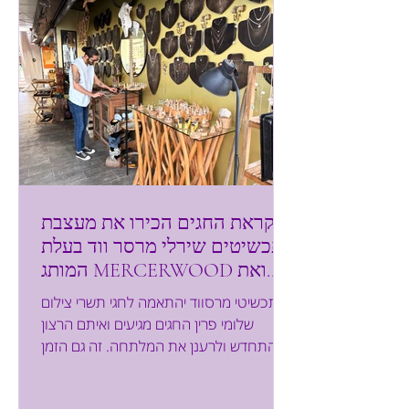
קלאופטרי? מה עושה את ההבדל? אציין
מספר נקודות שחשובות לי במיוחד. 1. מוצרי
לקראת החגים הכירו את מעצבת
התכשיטים שירלי מרסר ווד בעלת
המותג MERCERWOOD ואת
קולקציית התכשיטים Wild
תכשיטי מרסווד יהתאמה לחגי תשרי צילום
Summer Collection.
שלומי פרין החגים מגיעים ואיתם הרצון
להתחדש ולרענן את המלתחה. זה גם הזמן
להתחדש בתכשיט חדש ומקורי....