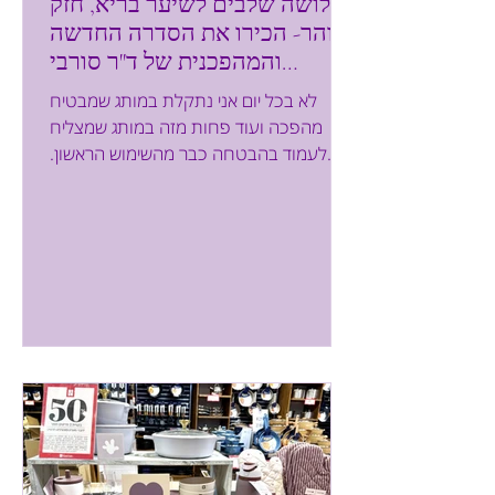
שלושה שלבים לשיער בריא, חזק
וזוהר- הכירו את הסדרה החדשה
והמהפכנית של ד"ר סורבי
בטכנולוגיית DCE-7
לא בכל יום אני נתקלת במותג שמבטיח
מהפכה ועוד פחות מזה במותג שמצליח
לעמוד בהבטחה כבר מהשימוש הראשון.
כששמעתי על סדרת הטיפוח החדשה של
ד"ר סורבי, המבוססת על טכנולוגיה ייחודית
ועל שיטת טיפול בשלושה שלבים, הייתי
סקרנית אבל גם סקפטית. אחרי תקופה של
שיער יבש, עייף וחסר ברק, החלטתי לתת לה
הזדמנות. התוצאה? הרבה מעבר למה
שציפיתי. ניסיתי לא מעט מוצרים שהבטיחו
שיקום, לחות וברק ואתן יודעות איך זה?
הבטחות לחוד ותוצאות לחוד. סדרת
הטיפוח של DR SORBIE מותג שפותח
מתוך העולם המקצועי של מעצבי ה