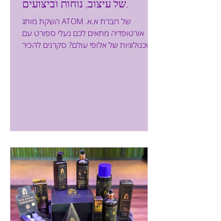
של עיצוב, נוחות וביצועים.
השקת מותג ATOM של חברת א.א.
אורטופדיה מתאים לכם נעלי ספורט עם
טכנולוגיות של אלופי עולם? סקרנים להכיר
את מותג הספורט הספרדי ATOM? הנחשב
לאחד המותגים החדשניים והמובילים ביותר
בספרד ופורטוגל? כל הפרטים כאן בכתבה.
השבוע השתתפתי בהשקה של חברת א.א
אורטופדיה אשר הביאה לישראל את מותג
נעלי הריצה והאאוטדור הספרדי ATOM
והציגה לנו שני דגמים חדשים פורצי דרך
המיועדים לריצת כביש ולריצת שטח, אשר
מציבים סטנדרט חדש של ביצועים, נוחות
ועיצוב לשוק הישראלי. מגוון נעלי ATOM איתי
יצחקי, בעלי א.א. א