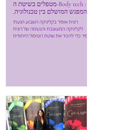
מטפלים בשיטת ה-Body tech :
המפגש המושלם בין טכנולוגיה,
נשיות ולונג'ביטי
רונית אופיר בקליניקה השבוע הגעתי
לקליניקה המעוצבת והנעימה של רונית
אופיר כדי להכיר את שיטת הטיפול הייחודית
שלה ה- BodyTech- טכנולוגיה המחוללת
שינוי למשך שנים ולא רק לרגע. דרך
הוליסטית המציעה תהליך טיפולי חוויתי של
שיקום לצד בנייה. רונית אופיר היא אישה
מרשימה ויפה המגלמת בעצמה את כוחה של
שיטת ה- BodyTech ואת התוצאות
המעולות שהטיפול מביא איתו. רונית שיתפה
אותנו במסע שהיא עברה. היא חיה שנים
רבות בארה"ב, עבדה בהייטק והתמודדה עם
קריירה תובענית לצד שמירה על הגוף. היא
גילתה כ