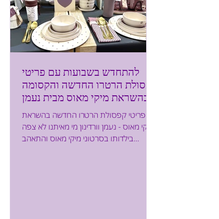
להתחדש בשבועות עם פריטי
קפסולת הרטרו החדשה והקסומה
בהשראת מיקי מאוס מבית נעמן
וורדינון
פריטי קפסולת הרטרו החדשה בהשראת
מיקי מאוס - נעמן וורדינון מי מאיתנו לא צפה
בילדותו בסרטוני מיקי מאוס והתאהב
בדמויות של מיני ומיקי? דמויות שמלוות אותנו
גם כיום. הקסם שברא דיסני נותר איתנו
לתמיד. אני מוצאת את עצמי גם היום נמשכת
למוצרים בהשראת הדמויות של מיקי מאוס.
לכן, שמחתי כאשר נעמן וורדינון, מותגי הלייף
סטייל המובילים מבית אקסטרה ריטייל, יצאו