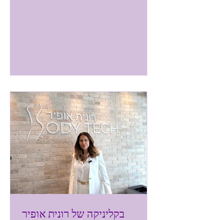
את הבית. אלא, שהשנה אינה ככל שנה.
המלחמה המתמשכת, האזעקות היומיומיות,
הריצה לממ"ד, כל אלה מחדדים עוד יותר את
מקומו של ביתנו כמקום בו אנו מרגישים הכי
בטוח, הכי מוגן, מנחם ומרגיע. בורדינון הבינו
עד כמה הבית הוא עוגן של יציבות. מרחב
שבו ניתן לעצור לרגע, לנשום עמוק ולהחזיר
לעצמנו את תחושת הנינוחות ומתוך תפיסה
זו יצרו את קולקציית אביב- קיץ 2026.
קולקציה שנוצרה מתוך
בקליניקה של רונית אופיר