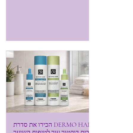
והעור מתחיל להיות יבש ואדמומי. זה לא
חדש, בחורף מזג האוויר היבש ושטיפות
תכופות במים עלולים לפגוע במחסום ההגנה
הטבעי של העור ולגרום ליובש, אדמומיות
ותחושת גירוי. וזה מה שקורה אצלי ואצל עוד
רבים מאד. מותג הדרמו קוסמטיקה דוקטור
עור השיק תכשיר שיעזור לנו בכך. שמן
רחצה חדש המתווסף לסדרת DEEP
HYDRATION המיועדת לעור יבש . שמן
רחצה טיפול
הכירו את סדרת DERMO HAIR
מבית דוקטור עור לטיפוח השיער