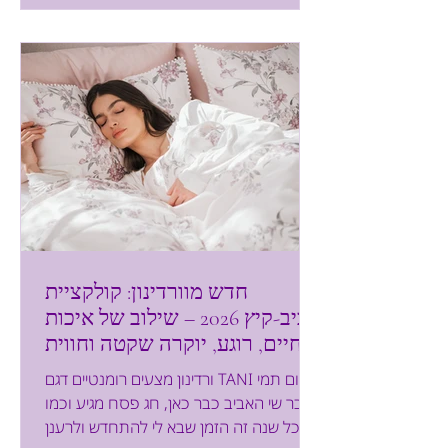
בשיתוף פעולה עם המותג הבינלאומי האהוב
DISNEY ומשיקים את THE MICKEY
MOUSE RETRO COLLECTION - קפסולת
קיץ חדשה בהשראת מיקי ומיני מאוס, ה
חדש מוורדינון: קולקציית
אביב-קיץ 2026 – שילוב של איכות
חיים, רוגע, יוקרה שקטה וחווית
wellness איכותית
ורדינון מצעים רומנטיים דגם TANI צילום תמי
בר שי האביב כבר כאן, חג פסח מגיע וכמו
בכל שנה זה הזמן שבא לי להתחדש ולרענן