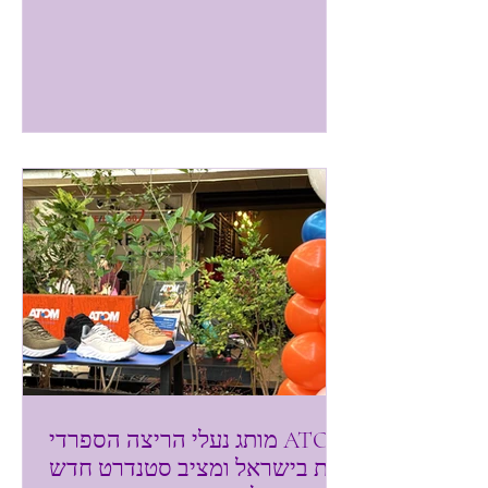
קולקציית סתיו-חורף 25/26 . הרשת
שהוקמה בשנת 1995, מונה כ-8 סניפים בכל
רחבי הארץ. המותג הישראלי, כחול לבן, מציע
בגדים קלאסיים לנשים בגזרות מדויקות
ומחמיאות, שם דגש על נוחות ופריטי לבוש
היושבים "בול" על הגוף ומתאימים ליום יום
לסביבת עבודה ולבילויים. מעצם הייצור בארץ
ניתן לדאוג לפיקוח קפדני על הליכי הייצור, על
אי
מותג נעלי הריצה הספרדי ATOM
נחת בישראל ומציב סטנדרט חדש