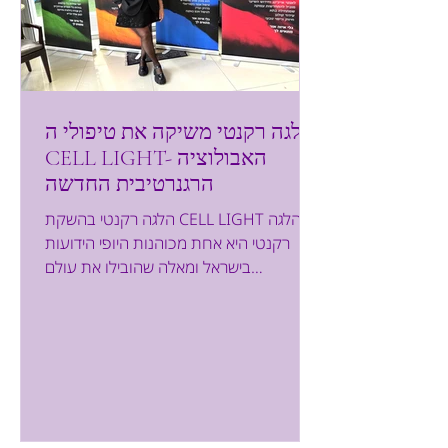
הלגה רקנטי משיקה את טיפולי ה-
CELL LIGHT- האבולוציה
הרגנרטיבית החדשה
הלגה רקנטי בהשקת CELL LIGHT הלגה
רקנטי היא אחת מכוהנות היופי הידועות
בישראל ומאלה שהובילו את עולם
האסתטיקה הטיפולית להישגים רבים. אני
מכירה ומלווה את הקליניקות של הלגה כבר
שנים ומודעת לעבודה הקלינית רבת השנים
שלה. הלגה ליוותה אלפי מטופלים ומטופלות,
חקרה לעומק תהליכים ביולוגיים של עור
מתחדש, והתמקדה תמיד בשאלה אחת
מהותית: כיצד מעוררים את הגוף לייצר תיקון