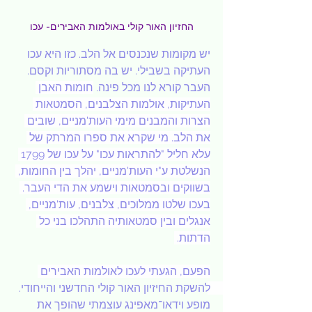
החזיון האור קולי באולמות האבירים- עכו
יש מקומות שנכנסים אל הלב. כזו היא עכו 
העתיקה בשבילי. יש בה מסתוריות וקסם. 
העבר קורא לנו מכל פינה. 
חומות האבן 
העתיקות, אולמות הצלבנים, הסמטאות 
הצרות והמבנים מימי העות'מניים, שובים 
את הלב. מי שקרא את ספרו המרתק של 
עלא חליל "להתראות עכו" על עכו של 1799 
הנשלטת ע"י העות'מניים, יהלך בין החומות, 
בשווקים ובסמטאות וישמע את הדי העבר. 
בעכו שלטו ממלוכים, צלבנים, עות'מניים, 
אנגלים ובין סמטאותיה התהלכו בני כל 
הדתות. 
הפעם, הגעתי לעכו לאולמות האבירים 
להשקת החיזיון האור קולי החדשני והייחודי. 
מופע וידאו־מאפינג עוצמתי שהופך את 