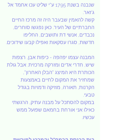
שנבנה בשנת 1795 ע"י שליט עכו אחמד אל 
ג'זאר.
קשה להאמין שבעבר היה זה מרכז החיים 
החברתיים של העיר. כאן נפגשו סוחרים, 
נכבדים, אנשי דת ותושבים, החליפו 
חדשות, סגרו עסקאות ואפילו קבעו שידוכים.
המבנה עצמו יפהפה - כיפות אבן, רצפות 
שיש, חדרי אדים ומזרקה מרכזית. אבל גולת 
הכותרת היא המיצג "הבלן האחרון", 
שמחזיר את המקום לחיים באמצעות 
הקרנות, תאורה, מוזיקה ודמויות בגודל 
טבעי.
במקום להסתכל על מבנה עתיק, הרגשתי 
כאילו אני אורחת בחמאם שפועל ממש 
עכשיו.
בית הכנסת הרמח"ל והמרכז למורשת 