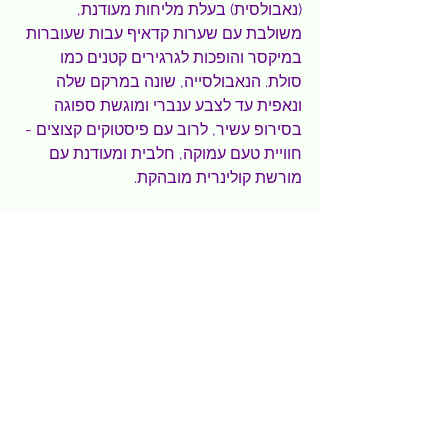
(נאבולסית) בעלת מליחות מעודנת, 
משולבת עם שערות קדאיף עבות שעוברות 
במיקסר והופכות לגרגירים קטנים כמו 
סולת. הנאבולסייה, שונה במרקם שלה 
ונאפית עד לצבע ענברי ומוגשת ספוגה 
בסירופ עשיר, לרוב עם פיסטוקים קצוצים - 
חוויית טעם עמוקה, חלבית ומעודנת עם 
מורשת קולינרית מובהקת.
* 
כנאפה
פיסלייה 
- בצורת משולשים 
מסורתיים שמקורה בדמשק: בצק עשוי 
שערות קדאיף מעוצב למשולשים 
סימטריים, במילוי גבינה או אגוזים. האפייה 
מדגישה שוליים פריכים ומרכז עסיסי, 
וההגשה מדויקת ואסתטית- שילוב של 
מלאכת יד, פריכות מודגשת ומתיקות 
מאוזנת.
ב“בית של כנאפה” תמצאו גרסה נוספת 