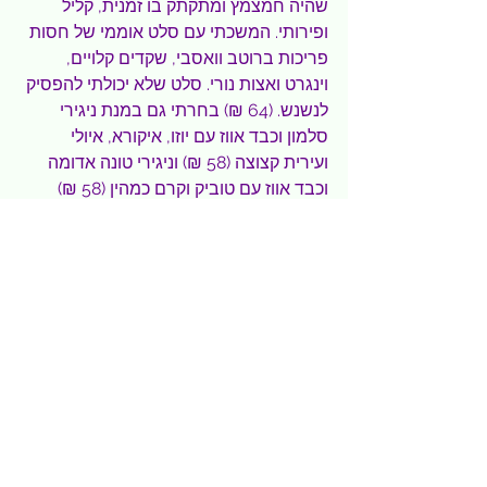
שהיה חמצמץ ומתקתק בו זמנית, קליל 
ופירותי. המשכתי עם סלט אוממי של חסות 
פריכות ברוטב וואסבי, שקדים קלויים, 
וינגרט ואצות נורי. סלט שלא יכולתי להפסיק 
לנשנש. (64 ₪) בחרתי גם במנת ניגירי 
סלמון וכבד אווז עם יוזו, איקורא, איולי 
ועירית קצוצה (58 ₪) וניגירי טונה אדומה 
וכבד אווז עם טוביק וקרם כמהין (58 ₪) 
מעדן נהדר. עוד טעמתי סשימי מדג האמצ'י 
היפני עם טוביקו, יוזו ופוריקקה (78 ₪) 
משובח במיוחד דג האמצ'י עדין ורך. היה גם 
טרטר סלמון עם קרם כמהין וטוביקו (68 ₪) 
אחד הטעימים שאכלתי.
בין הקינוחים שטעמתי גלידת שומשום 
בטעם חלווה נהדרת ועוד.
מסעדה מצוינת ומומלצת בחום
מיקום: צומת מושבת כנרת חוף שלדג
שני עד שבת- 18.00-23.00
אתר- 
לחצו כאן