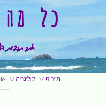
כל מה 
אתר תרבות הפ
▽ תיירות
▽ קולינריה
▽ א