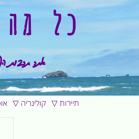
כל מה 
אתר תרבות הפ
▽ תיירות
▽ קולינריה
▽ א