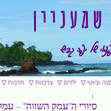
שמעניין
נאי של יפה גביש
ופנה וביוטי
▽ ילדים
▽ צרכנות
▽ תרבות
סיורי ה"עמק השווה" – עמ