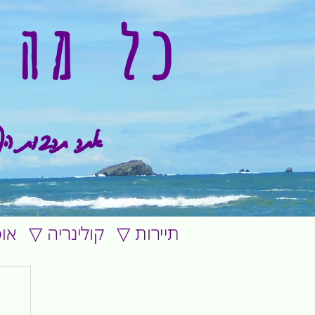
כל מה 
אתר תרבות הפ
▽ תיירות
▽ קולינריה
▽ א