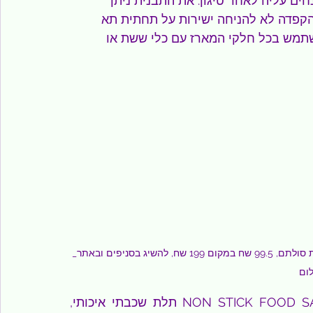
ים עליה לאחר טיגון. את התבנית ניתן 
בחום של עד 220 מעלות, תוך הקפדה לא להניחה ישירות על תחתית תא 
להשתמש בכל חלקי המארז עם כלי ששת או 
_מארז קריספר לאפייה, צלייה והגשה מבית סולתם, 99.5 שח במקום 199 שח, להשיג בסניפים ובאתר www.Soltam.co.il, אסף 
שני חלקי המארז, הרשת והתבנית, בעלי ציפוי NON STICK FOOD SAFE תלת שכבתי איכותי, 