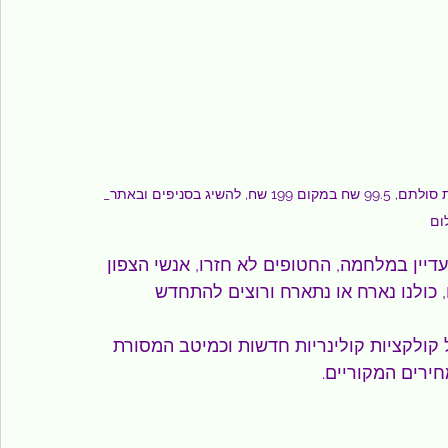
_מארז קריספר לאפייה, צלייה והגשה מבית סולתם, 99.5 שח במקום 199 שח, להשיג בסניפים ובאתר www.Soltam.co.il, אסף 
ום
דיין במלחמה, החטופים לא חזרו, אנשי הצפון 
, כולנו נארח או נתארח ורוצים להתחדש 
קולקציות קולינריות חדשות וכמיטב המסורת 