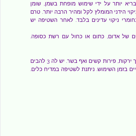
המונע את הידבקות המזון לדפנות ומאפשר בישול בריא יותר על ידי שימוש מופחת בשמן, שומן 
מרגרינה או חמאה. כמו כן, הציפוי הופך את תהליך הניקוי הידני המומלץ לקל ומהיר הרבה יותר. טרם 
הניקוי יש להמתין להתקררות החלקים ולהשתמש בחומרי ניקוי עדינים בלבד. לאחר השטיפה יש 
ים של אדום, כתום או כחול עם רשת כסופה. 
מתאימה לחיתוך ירקות, פירות קשים ואף בשר. יש לה 3 להבים 
לעוביים שונים. היא בטוחה לשימוש ויש הגנה על הידיים בזמן השימוש. ניתנת לשטיפה במדיח כלים. 