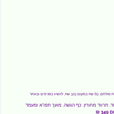
המארז מכיל מצקת, תרווד, תרווד מחורץ, כף הגשה, מועך תפו"א ומעמד 