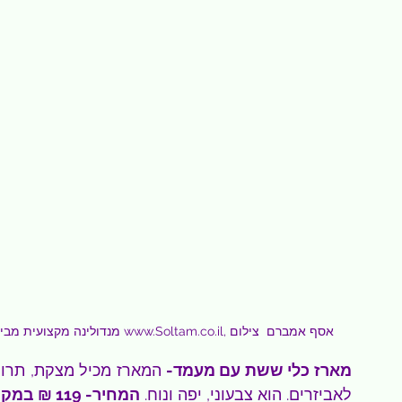
מנדולינה מקצועית מבית סולתם, 89 שח במקום 329 שח, להשיג בסניפים ובאתר www.Soltam.co.il, אסף אמברם  צילום 
מארז כלי ששת עם מעמד- 
לאביזרים. הוא צבעוני, יפה ונוח. 
המחיר- 119 ₪ במקום 349 ₪