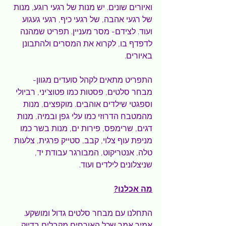
ואיורים שונים. יש מנות של רגעי רוגע, מנות 
של רגעי אהבה, של רגעי כיף, רגעי געגוע 
ועוד. לצידם- מסר מעניין. תפריט שמהנה 
לדפדף בו, לקרוא את המסרים ולהתבונן 
באיורים.
התפריט מתאים לקהל סועדים מגוון- 
מבחר סלטים, פסטות כמו פטוצ'יני, רביולי 
וספגטי שילדים אוהבים. מוקפצים, מנות 
מהמטבח הדרוזי כמו עלי גפן ובמיה, מנות 
דגים, שרימפס, פירות ים, מנות בשר כמו 
מניפת עוף צלוי, קבב, סטייק פרגית, צלעות 
טלה, אנטריקוט, המבורגר עבודת יד, 
שניצלונים לילדים ועוד.  
מה אכלנו?
התחלנו עם מבחר סלטים גדול ומושקע. 
אמיר אמר שכל האורחים מקבלים בדיוק 