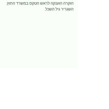
הוקרה הוענקה לראש הטקס במשרד החוץ, 
השגריר גיל השכל.
השגריר עם השגריר לשעבר של ישראל בדנמרק, 
במועצת אירופה ובאונסק"ו, יצחק אלדן.. צילום- 
דניס קפל