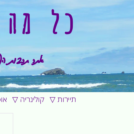
כל מה 
אתר תרבות הפ
▽ תיירות
▽ קולינריה
▽ א