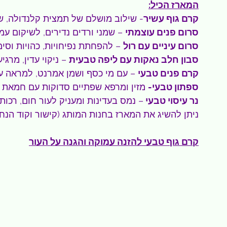
המארז הכיל:
קרם גוף עשיר
- שילוב מושלם של תמצית קלנדולה, שמ
סרום פנים עוצמתי
 – שמני ורדים נדירים, לשיקום עמ
סרום עיניים עם רול
 – להפחתת נפיחויות, כהויות וסימ
סבון חלב נאקות עם ליפה טבעית
 – ניקוי עדין, מרגי
קרם פנים טבעי
 – עם מי כסף ושמן אמרנט, למראה ע
ספתון טבעי-
 מזין ומרפא שפתיים סדוקות עם חמאת מ
נר עיסוי טבעי 
– נמס בעדינות ומעניק לעור חום, רכות
ניתן להשיג את המארז בחנות המותג (קישור וקוד הנח
קרם גוף טבעי להזנה עמוקה והגנה על העור