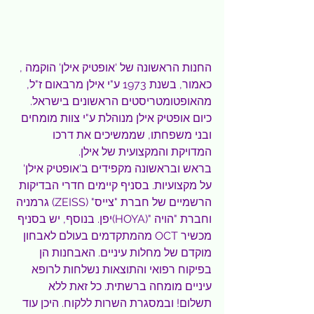
החנות הראשונה של 'אופטיק אילן' הוקמה , 
כאמור, בשנת 1973 ע"י אילן מרבאום ז"ל, 
מהאופטומטריסטים הראשונים בישראל. 
כיום אופטיק אילן מנוהלת ע"י צוות מומחים 
ובני משפחתו, שממשיכים את דרכו 
המדויקת והמקצועית של אילן.
בראש ובראשונה מקפידים ב'אופטיק אילן' 
על מקצועיות. בסניף קיימים חדרי הבדיקות 
הרשמיים של חברת "צייס" (ZEISS) גרמניה 
וחברת "הויה "(HOYA)יפן. בנוסף, יש בסניף 
מכשיר OCT מהמתקדמים בעולם לאבחון 
מוקדם של מחלות עיניים. האבחנות הן 
בפיקוח רפואי והתוצאות נשלחות לרופא 
עיניים מומחה ברשתית. כל זאת ללא 
תשלום! ובמסגרת השרות ללקוח. היכן עוד 