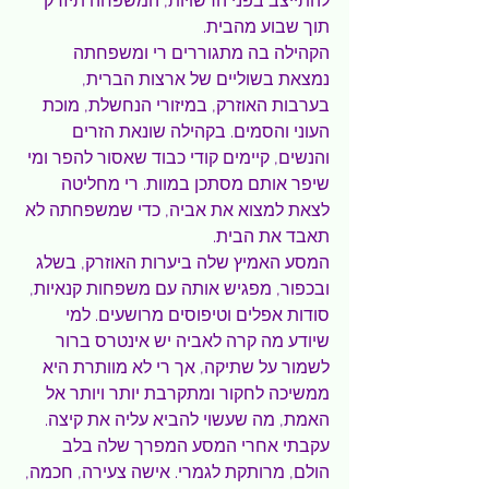
להתייצב בפני הרשויות, המשפחה תיזרק 
תוך שבוע מהבית.
הקהילה בה מתגוררים רי ומשפחתה 
נמצאת בשוליים של ארצות הברית, 
בערבות האוזרק, במיזורי הנחשלת, מוכת 
העוני והסמים. בקהילה שונאת הזרים 
והנשים, קיימים קודי כבוד שאסור להפר ומי 
שיפר אותם מסתכן במוות. רי מחליטה 
לצאת למצוא את אביה, כדי שמשפחתה לא 
תאבד את הבית.
המסע האמיץ שלה ביערות האוזרק, בשלג 
ובכפור, מפגיש אותה עם משפחות קנאיות, 
סודות אפלים וטיפוסים מרושעים. למי 
שיודע מה קרה לאביה יש אינטרס ברור 
לשמור על שתיקה, אך רי לא מוותרת היא 
ממשיכה לחקור ומתקרבת יותר ויותר אל 
האמת, מה שעשוי להביא עליה את קיצה.
עקבתי אחרי המסע המפרך שלה בלב 
הולם, מרותקת לגמרי. אישה צעירה, חכמה, 