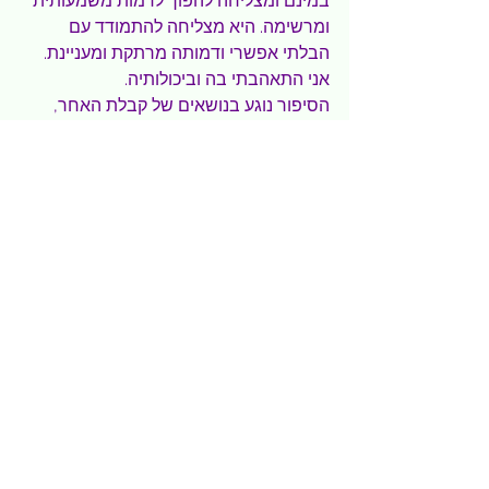
במינם ומצליחה להפוך לדמות משמעותית 
ומרשימה. היא מצליחה להתמודד עם 
הבלתי אפשרי ודמותה מרתקת ומעניינת. 
אני התאהבתי בה וביכולותיה.
הסיפור נוגע בנושאים של קבלת האחר, 
חברות נשית, הורות, אהבה ואחריות ועושה 
זאת במקוריות, שנינות, הומור, רעננות 
ואהבה.
זה סיפור מהפנט, קל לקריאה ומרתק.
תרגמה מאנגלית במקצועיות רבה- שירי 
שפירא.
"אין מה לראות" מאת קווין וילסון, הוצאת עם 
עובד, בסדרת "עין טובה" בעריכת ארז רווה. 
תרגום מאנגלית- שירי שפירא. 245 עמודים. 
89 ש"ח
ספרים