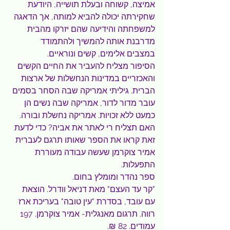
אמיצה, קשוחה ובעלת תושייה, היודעת 
שחקירתה יכולה להביא למותה, אך הדאגה 
למשפחתה והידיעה שהם יזרקו מהבית 
מדרבנת אותה להמשיך ולהתמודד 
במצבים אלימים, קשים ונוראיים.
הסיפור מצליח להעביר את החיים הקשים 
והאכזריים במדינות הנחשלות של ארצות 
הברית. גיליתי אמריקה שבה הסחר בסמים 
עובר מדור לדור, אמריקה שבה נשים הן 
כמעט ללא זכויות. אמריקה נחשלת ובורה.
האם תצליח רי לאתר את אביה? כדי לדעת 
זאת קראו את הספר שאותו תרגם לעברית 
אמיר צוקרמן שעשה עבודה מעוררת 
התפעלות.
ספר נהדר ומומלץ בחום.
"קר עד העצם" מאת דניאל וודרל. הוצאת 
עם עובד, בסדרת "עין טובה" בעריכת ארז 
רווה. תרגום מאנגלית- אמיר צוקרמן. 197 
עמודים. 82 ₪.