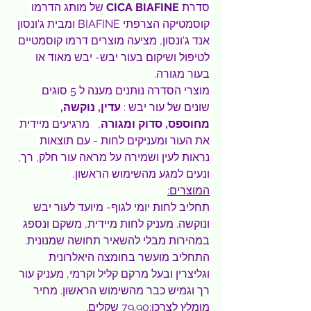
סדרת 
CICA BIAFINE
 של מותג הדרמו 
קוסמטיקה הצרפתי BIAFINE ומבית ג'ונסון 
אנד ג'ונסון, מציעה מוצרים דרמו קוסמטיים 
לטיפול ושיקום בעור יבש- יבש מאוד או 
בעור מגורה.
מוצרי הסדרה נותנים מענה ל 5 סוגים 
שונים של עור יבש : 
עדין, נוקשה, 
מחוספס, סדוק ומגורה
,   מרגיעים מיידית 
את העור ומעניקים לחות - עם תוצאות 
נראות לעין ושמירה על מראה עור חלק, רך, 
ונעים למגע מהשימוש הראשון. 
המוצרים:
תחליב לחות יומי לגוף- מיועד לעור יבש 
ונוקשה. מעניק לחות מיידית, משקם ונספג 
במהירות מבלי להשאיר תחושה שמנונית. 
התחליב מועשר בחומצה היאלרונית 
וגליצרין ובעל מרקם קליל וקרמי, מעניק עור 
רך וגמיש כבר מהשימוש הראשון. מחיר 
מומלץ לצרכן:
79.90
 שקלים.