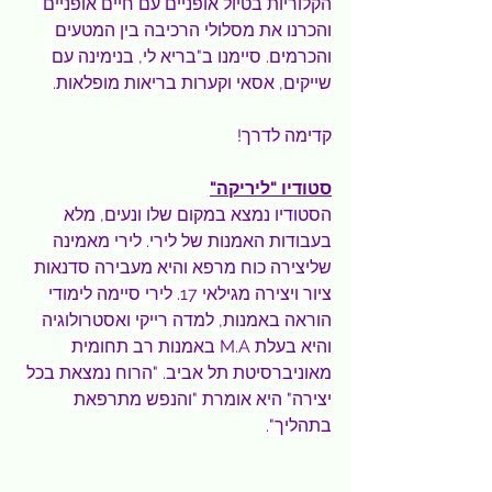
הקלוריות בטיול אופניים עם חיים אופניים 
והכרנו את מסלולי הרכיבה בין המטעים 
והכרמים. סיימנו ב"בריא לי, בנימינה עם 
שייקים, אסאי וקערות בריאות מופלאות.
קדימה לדרך!
סטודיו "ליריקה"
הסטודיו נמצא במקום שלו ונעים, מלא 
בעבודות האמנות של לירי. לירי מאמינה 
שליצירה כוח מרפא והיא מעבירה סדנאות 
ציור ויצירה מגילאי 17. לירי סיימה לימודי 
הוראה באמנות, למדה רייקי ואסטרולוגיה 
והיא בעלת M.A באמנות רב תחומית 
מאוניברסיטת תל אביב. "הרוח נמצאת בכל 
יצירה" היא אומרת "והנפש מתרפאת 
בתהליך".