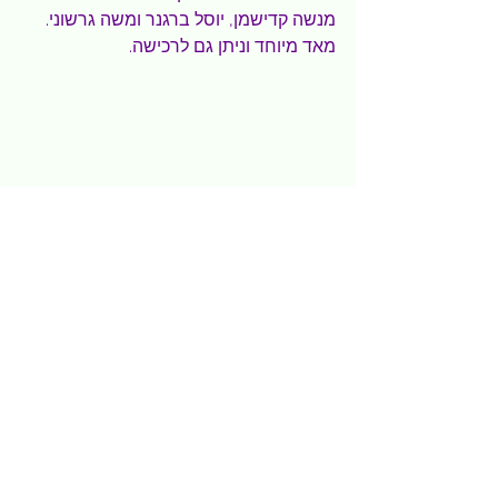
מנשה קדישמן, יוסל ברגנר ומשה גרשוני. 
מאד מיוחד וניתן גם לרכישה.
צילום יוסי סובא
מיקום: בורג' בנימינה- בנימינה- גבעת 
עדה
שעות פעילות: ב'-ו'- 14.00-19.00
לאתר של בורג' בנימינה ולתפריט 