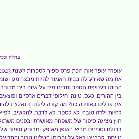
בדולח וסכי
את מה שאירע לה בבית האמור להיות מבצר מגן ושומר
הביטו בעטיפת הספר ותבינו מיד על איזה בית מדובר.
בין ההורים, כעס, טינה, חילופי דברים ארסיים ופוצעי
איך גדלים באווירה כזו? מה קורה לילדה הנאלצת להיו
להיות ילדה טובה. לא לספר, לא לדבר, להקשיב, לפייס
חוץ מציגה סיפור של משפחה מאושרת ובפנים משתול
בדולח וסכינים מביא באופן מאופק ומרוחק סיפור של 
טייסת, קברניט באל על ובביתו השליט טרור ופחד על א