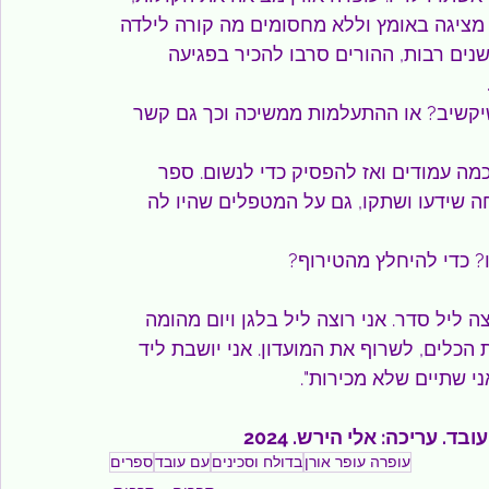
 מציגה באומץ וללא מחסומים מה קורה לילדה 
ים רבות, ההורים סרבו להכיר בפגיעה 
יקשיב? או ההתעלמות ממשיכה וכך גם קשר 
מה עמודים ואז להפסיק כדי לנשום. ספר 
 שידעו ושתקו, גם על המטפלים שהיו לה 
? כדי להיחלץ מהטירוף?
ששי, 12 באפריל 1968-אני לא רוצה ליל סדר. אני רוצה ליל בלגן ויום מהומה 
 הכלים, לשרוף את המועדון. אני יושבת ליד 
י שתיים שלא מכירות".
. עריכה: אלי הירש. 2024
עופרה עופר אורן
בדולח וסכינים
עם עובד
ספרים