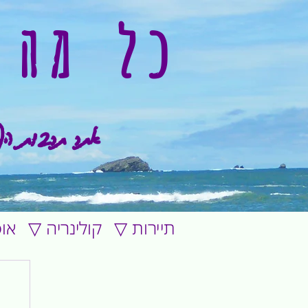
כל מה 
אתר תרבות הפ
▽ תיירות
▽ קולינריה
▽ א