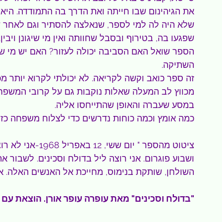
את הגיהינום שבו חייתה ואת הדרך בה התמודדה. היא
שלא היה לה למי לספר, שנאלצה להסתיר וגם לאחר שנ
שפגעו בה, בטירוף ובסבל שחוותה ואין מי שיגונן ויבין.
הספר שואל האם הסביבה יכולה לעזור? האם יש מי ש
השתיקה.  
זה ספר כואב וקשה לקריאה. לא יכולתי לקרוא יותר מכ
מכווץ לב המעלה שאלות נוקבות גם על קרובי המשפחה
במסע שעברה והאופן שהתייחסו אליה.
כמה אומץ וכמה כוחות נדרשים כדי לצלוח משפחה כזו
ציטוט מהספר " יום 
ושבוע פוגרום. אני רוצה ליל בדולח וסכינים. לשבור את
השולחן, שותקת בנימוס, מחייכת אל האנשים האלה. אנ
"בדולח וסכינים" מאת עופרה עופר אורן. הוצאת עם עובד