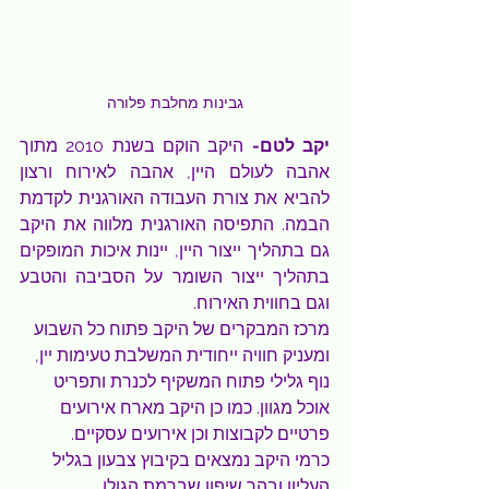
גבינות מחלבת פלורה
יקב לטם- 
היקב הוקם בשנת 2010 מתוך 
אהבה לעולם היין, אהבה לאירוח ורצון 
להביא את צורת העבודה האורגנית לקדמת 
הבמה. התפיסה האורגנית מלווה את היקב 
גם בתהליך ייצור היין, יינות איכות המופקים 
בתהליך ייצור השומר על הסביבה והטבע 
וגם בחווית האירוח.
מרכז המבקרים של היקב פתוח כל השבוע 
ומעניק חוויה ייחודית המשלבת טעימות יין, 
נוף גלילי פתוח המשקיף לכנרת ותפריט 
אוכל מגוון. כמו כן היקב מארח אירועים 
פרטיים לקבוצות וכן אירועים עסקיים.
כרמי היקב נמצאים בקיבוץ צבעון בגליל 
העליון ובהר שיפון שברמת הגולן