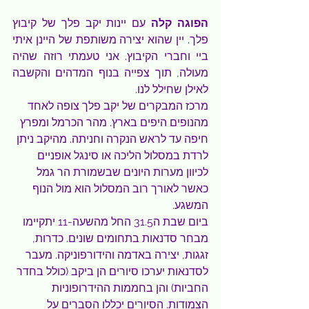
הפוגה קלה 
עם יינות יקב פלך של קיבוץ 
פלך. יין שהוא יצירה משותפת של היינן איתי 
ביי וחברי הקיבוץ. אני טעמתי רוזה שהיה 
מעולה, תוך צפייה בנוף המדהים והקשבה 
לאילן שחילל לנו. 
מרכז המבקרים של יקב פלך צופה לאחד 
מהנופים היפים בארץ. מהר הכרמל ומפרץ 
חיפה עד לראש הנקרה וחניתה. מהיקב ניתן 
לרדת במסלול הליכה או סינגל אופניים 
לכיוון מערות היונים שבשמורת הר גמל  
כאשר לאורך רוב המסלול הוא מול הנוף 
המשגע.
ביום שבת ה31.5 החל מהשעה-11 יתקיימו 
מבחר סדנאות בתחומים שונים. כדרות, 
זגגות, יצירה באדמה והידורפוניקה. מעבר 
לסדנאות יערכו סיורים הן ביקב (כולל בחדר 
החביות) והן בחממות ההידרופוניות 
הצמודות. הסיורים יכללו הסברים על 