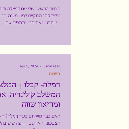
הסיור הראשון שלי עם דניאלה ודוד
"גלילוקה" התקיים לפני כשנה. זה 
שהפגיש את המשתתפים עם...
Apr 9, 2024
3 min read
תיירות
רמלה- קבלו
המשלב קולינריה, את
ומוזיאון שווה
האם כבר טיילתם בעיר רמלה? הא
הצבעוני, האותנטי והיפה שיש בה