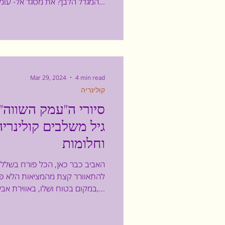
המגדל הלבן? את מסגד אל- עומרי? השבוע...
Mar 29, 2024
4 min read
קולינריה
סיורי ה"עמק השווה"
גיל משלבים קולינרי
וחלומות
האביב כבר כאן, הכל פורח בשלל 
להתאוורר קצת מהמציאות הלא פשו
במקום בטוח ושלו, באווירת אביב,...