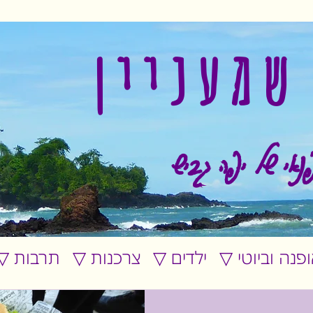
שמעניין
נאי של יפה גביש
אופנה וביוטי
▽ ילדים
▽ צרכנות
▽ תרבות