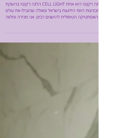
Feb 26
3 min read
אופנה וביוטי
הלגה רקנטי משיקה את טיפולי ה-
CELL LIGHT- האבולוציה
הרגנרטיבית החדשה
הלגה רקנטי בהשקת CELL LIGHT הלגה רקנטי היא אחת
מכוהנות היופי הידועות בישראל ומאלה שהובילו את עולם
האסתטיקה הטיפולית להישגים רבים. אני מכירה ומלווה
את הקליניקות של הלגה כבר שנים ומודעת לעבודה
הקלינית רבת השנים שלה. הלגה ליוותה אלפי מטופלים
ומטופלות, חקרה לעומק תהליכים ביולוגיים של עור
מתחדש, והתמקדה תמיד בשאלה אחת מהותית: כיצד
מעוררים את הגוף לייצר תיקון אמיתי מבפנים ולא רק לייצר
אפקט חיצוני זמני. העבודה הקלינית רבת השנים, יחד עם
הבנה עמוקה של ביולוגיה תאית ורגנרציה, הובילו לפ