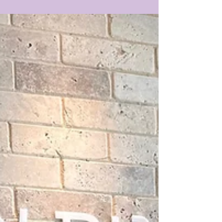
סורבי, המבוססת על טכנולוגיה ייחודית ועל שיטת טיפול
בשלושה שלבים, הייתי סקרנית אבל גם סקפטית. אחרי
תקופה של שיער יבש, עייף וחסר ברק, החלטתי לתת לה
הזדמנות. התוצאה? הרבה מעבר למה שציפיתי. ניסיתי לא
מעט מוצרים שהבטיחו שיקום, לחות וברק ואתן יודעות איך
זה? הבטחות לחוד ותוצאות לחוד. סדרת הטיפוח של DR
SORBIE מותג שפותח מתוך העולם המקצועי של מעצבי ה