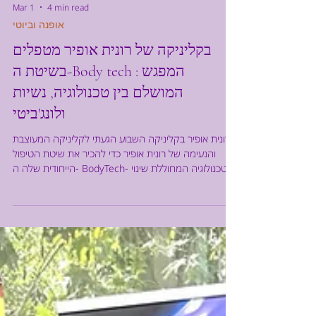
Mar 1
4 min read
אופנה וביוטי
בקליניקה של רונית אופיר מטפלים
בשיטת ה-Body tech : המפגש
המושלם בין טכנולוגיה, נשיות
ולונג'ביטי
רונית אופיר בקליניקה השבוע הגעתי לקליניקה המעוצבת
והנעימה של רונית אופיר כדי להכיר את שיטת הטיפול
הייחודית שלה ה- BodyTech- טכנולוגיה המחוללת שינוי
למשך שנים ולא רק לרגע. דרך הוליסטית המציעה תהליך
טיפולי חוויתי של שיקום לצד בנייה. רונית אופיר היא אישה
מרשימה ויפה המגלמת בעצמה את כוחה של שיטת ה-
BodyTech ואת התוצאות המעולות שהטיפול מביא איתו.