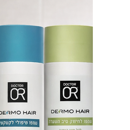
HYDRATION
עונת החורף היא עונה שאהובה עלי. אני אוהבת גשם ושמים
מעוננים. הקור נעים לי וכיף להתלבש בשכבות. מה שאני
פחות אוהבת זה שהעונה הזו היא גם עונת היובש והעור
מתחיל להיות יבש ואדמומי. זה לא חדש, בחורף מזג האוויר
היבש ושטיפות תכופות במים עלולים לפגוע במחסום ההגנה
הטבעי של העור ולגרום ליובש, אדמומיות ותחושת גירוי. וזה
מה שקורה אצלי ואצל עוד רבים מאד. מותג הדרמו
קוסמטיקה דוקטור עור השיק תכשיר שיעזור לנו בכך. שמן
רחצה חדש המתווסף לסדרת DEEP HYDRATION
המיועדת לעור יבש . שמן רחצה טיפול