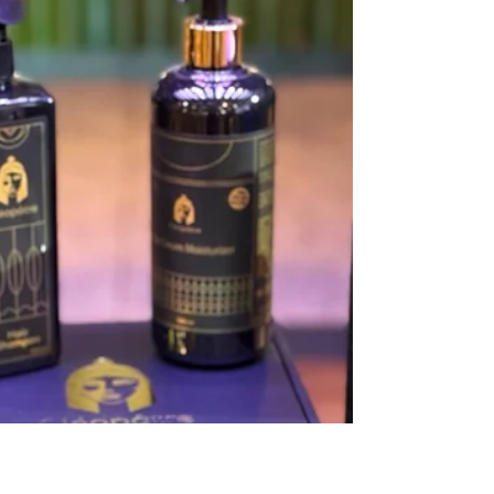
הכירו את סדרת DERMO HAIR מבית
דוקטור עור לטיפוח השיער ועור
הקרקפת
מותג הדרמו-קוסמטיקה דוקטור עור מזוהה כבר שנים עם
פתרונות מתקדמים לטיפוח העור שמפותחים על ידי רופאי
עור. כעת, מרחיב המותג את פעילותו בשוק הדרמו-
קוסמטיקה ומשיק את סדרת DERMO HAIR לטיפוח
השיער ועור הקרקפת. הסדרה החדשה מיועדת לטיפול
בקשקשים ושיער דליל וחלש. ומה שעושה את סדרת
DERMO HAIR למיוחדת בעיניי, זו העובדה שהיא לא
מתמקדת רק בשיער, אלא גם בעור הקרקפת, שהוא בעיניי
חלק בלתי נפרד מהטיפול. במהלך השנים ניסיתי לא מעט
מוצרים לשיער וקרקפת, חיפשתי פתרונות לקשקשים,
ולתחושת הקרקפת המג