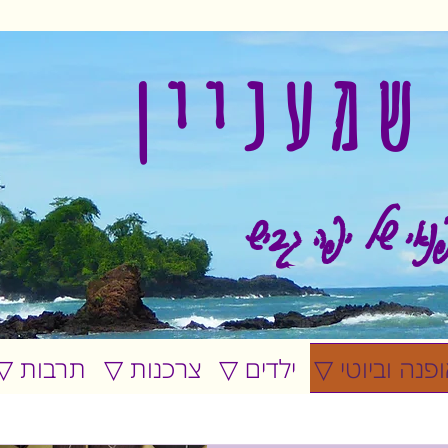
שמעניין
נאי של יפה גביש
אופנה וביוטי
▽ ילדים
▽ צרכנות
▽ תרבות