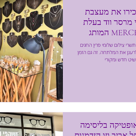
ירו את מעצבת
מרסר ווד בעלת
המותג MERCERWOOD ואת
יית התכשיטים Wild Summer
שרי צילום שלומי פרין החגים
Colle
רענן את המלתחה. זה גם הזמן
ופטיקה בליסימה
 אביב וזו הזדמנות